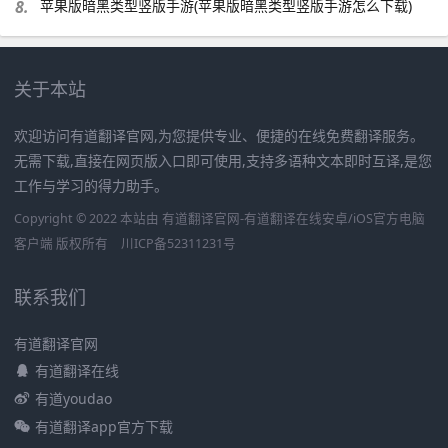
8.
苹果版暗黑类型竖版手游(苹果版暗黑类型竖版手游怎么下载)
关于本站
欢迎访问有道翻译官网,为您提供专业、便捷的在线免费翻译服务。
无需下载,直接在网页版入口即可使用,支持多语种文本即时互译,是您
工作与学习的得力助手。
Copyright © 2022 本站由 有道翻译官网-有道翻译在线安卓/iOS官方电脑
客户端 版权所有
川ICP备52311231号
联系我们
有道翻译官网
有道翻译在线
有道youdao
有道翻译app官方下载